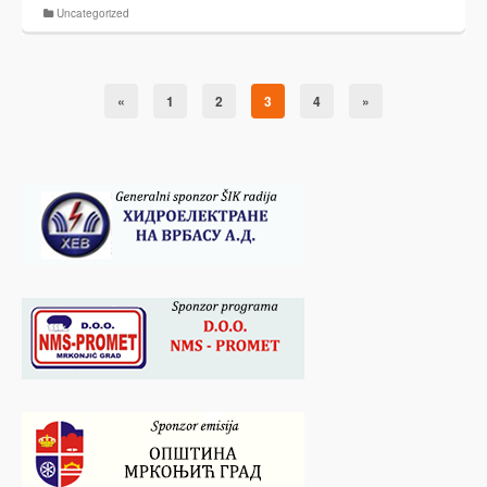
Uncategorized
«
1
2
3
4
»