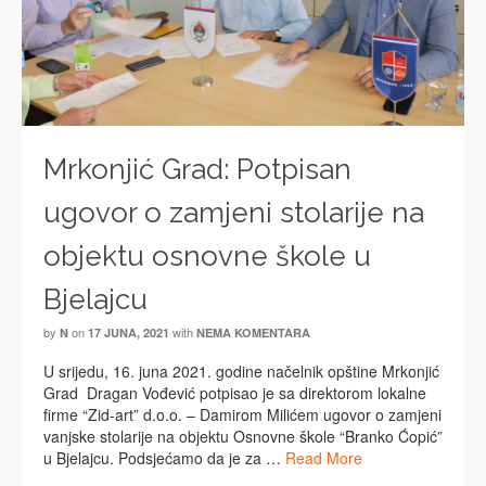
Mrkonjić Grad: Potpisan
ugovor o zamjeni stolarije na
objektu osnovne škole u
Bjelajcu
by
on
with
N
17 JUNA, 2021
NEMA KOMENTARA
U srijedu, 16. juna 2021. godine načelnik opštine Mrkonjić
Grad Dragan Vođević potpisao je sa direktorom lokalne
firme “Zid-art” d.o.o. – Damirom Milićem ugovor o zamjeni
vanjske stolarije na objektu Osnovne škole “Branko Ćopić”
u Bjelajcu. Podsjećamo da je za …
Read More