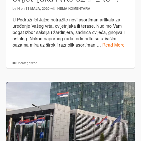
by
on
with
N
11 MAJA, 2020
NEMA KOMENTARA
U Podružnici Jajce potražite novi asortiman artikala za
uređenje Vašeg vrta, cvijetnjaka ili terase. Nudimo Vam
bogat izbor saksija i žardinjera, sadnica cvijeća, gnojiva i
ostalog. Nakon napornog rada, odmorite se u Vašim
oazama mira uz širok i raznolik asortiman …
Read More
Uncategorized