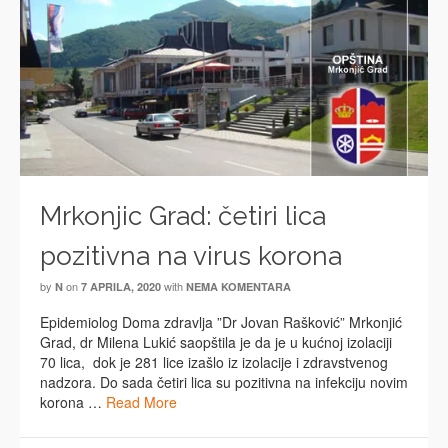
Mrkonjic Grad: četiri lica
pozitivna na virus korona
by
on
with
N
7 APRILA, 2020
NEMA KOMENTARA
Epidemiolog Doma zdravlja ”Dr Jovan Rašković” Mrkonjić
Grad, dr Milena Lukić saopštila je da je u kućnoj izolaciji
70 lica, dok je 281 lice izašlo iz izolacije i zdravstvenog
nadzora. Do sada četiri lica su pozitivna na infekciju novim
korona …
Read More