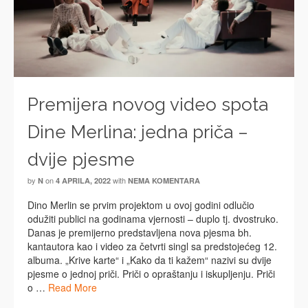
Premijera novog video spota
Dine Merlina: jedna priča –
dvije pjesme
by
on
with
N
4 APRILA, 2022
NEMA KOMENTARA
Dino Merlin se prvim projektom u ovoj godini odlučio
odužiti publici na godinama vjernosti – duplo tj. dvostruko.
Danas je premijerno predstavljena nova pjesma bh.
kantautora kao i video za četvrti singl sa predstojećeg 12.
albuma. „Krive karte“ i „Kako da ti kažem“ nazivi su dvije
pjesme o jednoj priči. Priči o opraštanju i iskupljenju. Priči
o …
Read More