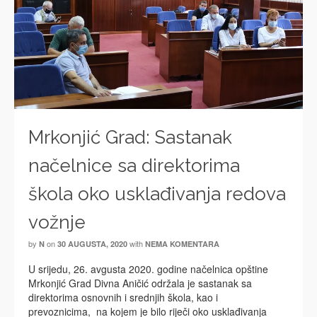
Mrkonjić Grad: Sastanak
načelnice sa direktorima
škola oko usklađivanja redova
vožnje
by
on
with
N
30 AUGUSTA, 2020
NEMA KOMENTARA
U srijedu, 26. avgusta 2020. godine načelnica opštine
Mrkonjić Grad Divna Aničić održala je sastanak sa
direktorima osnovnih i srednjih škola, kao i
prevoznicima, na kojem je bilo riječi oko usklađivanja