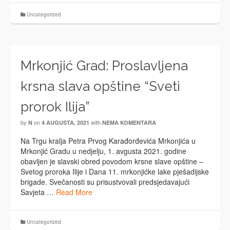
Uncategorized
Mrkonjić Grad: Proslavljena
krsna slava opštine “Sveti
prorok Ilija”
by
on
with
N
4 AUGUSTA, 2021
NEMA KOMENTARA
Na Trgu kralja Petra Prvog Karađorđevića Mrkonjića u
Mrkonjić Gradu u nedjelju, 1. avgusta 2021. godine
obavljen je slavski obred povodom krsne slave opštine –
Svetog proroka Ilije i Dana 11. mrkonjićke lake pješadijske
brigade. Svečanosti su prisustvovali predsjedavajući
Savjeta …
Read More
Uncategorized