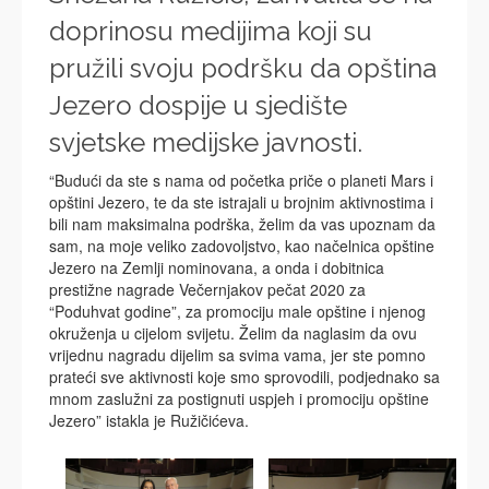
doprinosu medijima koji su
pružili svoju podršku da opština
Jezero dospije u sjedište
svjetske medijske javnosti.
“Budući da ste s nama od početka priče o planeti Mars i
opštini Jezero, te da ste istrajali u brojnim aktivnostima i
bili nam maksimalna podrška, želim da vas upoznam da
sam, na moje veliko zadovoljstvo, kao načelnica opštine
Jezero na Zemlji nominovana, a onda i dobitnica
prestižne nagrade Večernjakov pečat 2020 za
“Poduhvat godine”, za promociju male opštine i njenog
okruženja u cijelom svijetu. Želim da naglasim da ovu
vrijednu nagradu dijelim sa svima vama, jer ste pomno
prateći sve aktivnosti koje smo sprovodili, podjednako sa
mnom zaslužni za postignuti uspjeh i promociju opštine
Jezero” istakla je Ružičićeva.