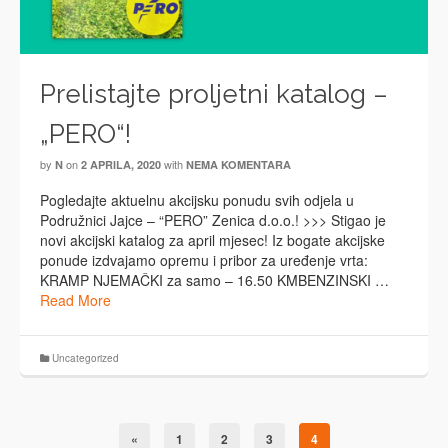
Prelistajte proljetni katalog –
„PERO“!
by
on
with
N
2 APRILA, 2020
NEMA KOMENTARA
Pogledajte aktuelnu akcijsku ponudu svih odjela u
Podružnici Jajce – “PERO” Zenica d.o.o.! >>> Stigao je
novi akcijski katalog za april mjesec! Iz bogate akcijske
ponude izdvajamo opremu i pribor za uređenje vrta:
KRAMP NJEMAČKI za samo – 16.50 KMBENZINSKI …
Read More
Uncategorized
«
1
2
3
4