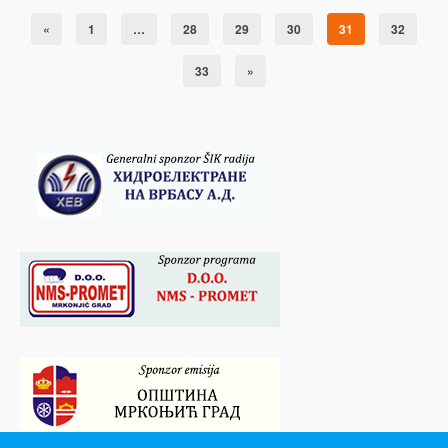
«
1
…
28
29
30
31
32
33
»