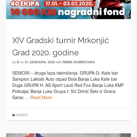
XIV Gradski turnir Mrkonjić
Grad 2020. godine
by
on
with
N
31 JANUARA, 2020
NEMA KOMENTARA
SENIORI – druga faza takmičenja: GRUPA G: Kafe bar
Šampion Laktaši Auto otpad Đola Banja Luka Kafe bar
Duga GRUPA H: AS Sport Lauš Red Fox Banja Luka KMF
Policajac Banja Luka Grupa I: SU Drinić Šeki iz Graca
Šarac …
Read More
VIJESTI