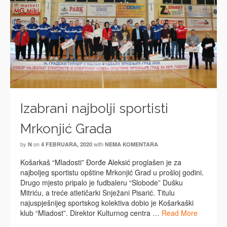
Izabrani najbolji sportisti
Mrkonjić Grada
by
on
with
N
4 FEBRUARA, 2020
NEMA KOMENTARA
Košarkaš “Mladosti” Đorđe Aleksić proglašen je za
najboljeg sportistu opštine Mrkonjić Grad u prošloj godini.
Drugo mjesto pripalo je fudbaleru “Slobode” Dušku
Mitriću, a treće atletičarki Snježani Pisarić. Titulu
najuspješnijeg sportskog kolektiva dobio je Košarkaški
klub “Mladost”. Direktor Kulturnog centra …
Read More