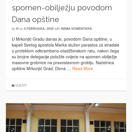
spomen-obilježju povodom
Dana opštine
by
on
with
N
4 FEBRUARA, 2020
NEMA KOMENTARA
U Mrkonjić Gradu danas je, povodom Dana opštine, u
kapeli Svetog apostola Marka služen parastos za stradale
u proteklom odbrambeno-otadžbinskom ratu, nakon čega
su brojne delegacije položile cvijeće na spomen-obilježje
masovne grobnice na pravoslavnom groblju. Načelnica
opštine Mrkonjić Grad, Divna …
Read More
VIJESTI