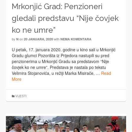
Mrkonjić Grad: Penzioneri
gledali predstavu “Nije čovjek
ko ne umre”
by
on
with
N
20 JANUARA, 2020
NEMA KOMENTARA
U petak, 17. januara 2020. godine u kino sali u Mrkonjić
Gradu glumci Pozorišta iz Prijedora nastupili su pred
penzionerima u Mrkonjić Gradu sa predstavom “Nije
čovjek ko ne umre”. Predstava je nastala po tekstu
Velimira Stojanovića, u režiji Marka Misirače, …
Read
More
VIJESTI