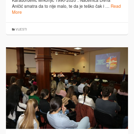
Karađorđević Mrkonjić 1990-2020”. Načelnica Divna
Aničić smatra da to nije malo, te da je teško čak i …
Read
More
VIJESTI