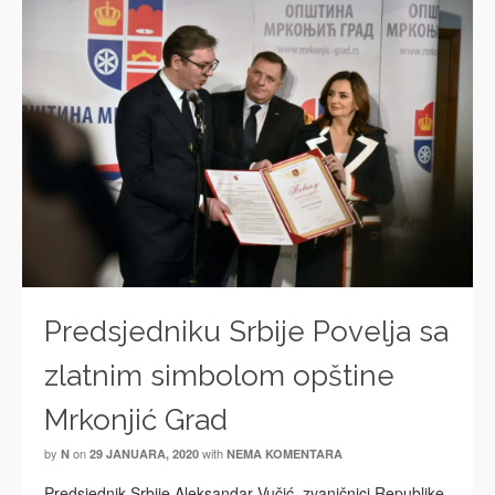
Predsjedniku Srbije Povelja sa
zlatnim simbolom opštine
Mrkonjić Grad
by
on
with
N
29 JANUARA, 2020
NEMA KOMENTARA
Predsjednik Srbije Aleksandar Vučić, zvaničnici Republike