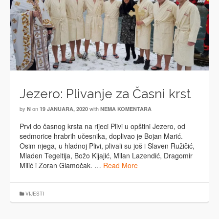
Jezero: Plivanje za Časni krst
by
on
with
N
19 JANUARA, 2020
NEMA KOMENTARA
Prvi do časnog krsta na rijeci Plivi u opštini Jezero, od
sedmorice hrabrih učesnika, doplivao je Bojan Marić.
Osim njega, u hladnoj Plivi, plivali su još i Slaven Ružičić,
Mladen Tegeltija, Božo Kljajić, Milan Lazendić, Dragomir
Milić i Zoran Glamočak. …
Read More
VIJESTI