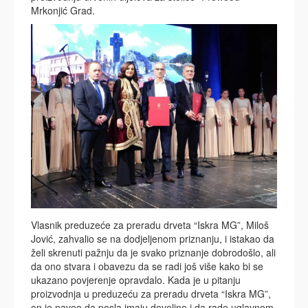
Mrkonjić Grad.
Vlasnik preduzeće za preradu drveta “Iskra MG”, Miloš
Jović, zahvalio se na dodjeljenom priznanju, i istakao da
želi skrenuti pažnju da je svako priznanje dobrodošlo, ali
da ono stvara i obavezu da se radi još više kako bi se
ukazano povjerenje opravdalo. Kada je u pitanju
proizvodnja u preduzeću za preradu drveta “Iskra MG”,
on je naveo da posla imaju dovoljno i da rade uglavnom