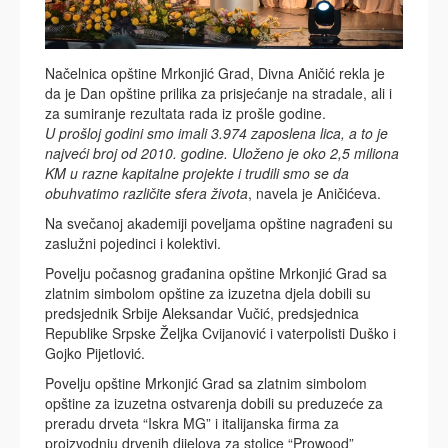
Načelnica opštine Mrkonjić Grad, Divna Aničić rekla je
da je Dan opštine prilika za prisjećanje na stradale, ali i
za sumiranje rezultata rada iz prošle godine.
U prošloj godini smo imali 3.974 zaposlena lica, a to je
najveći broj od 2010. godine. Uloženo je oko 2,5 miliona
KM u razne kapitalne projekte i trudili smo se da
obuhvatimo različite sfera života
, navela je Aničićeva.
Na svečanoj akademiji poveljama opštine nagrađeni su
zaslužni pojedinci i kolektivi.
Povelju počasnog građanina opštine Mrkonjić Grad sa
zlatnim simbolom opštine za izuzetna djela dobili su
predsjednik Srbije Aleksandar Vučić, predsjednica
Republike Srpske Željka Cvijanović i vaterpolisti Duško i
Gojko Pijetlović.
Povelju opštine Mrkonjić Grad sa zlatnim simbolom
opštine za izuzetna ostvarenja dobili su preduzeće za
preradu drveta “Iskra MG” i italijanska firma za
proizvodnju drvenih dijelova za stolice “Prowood”