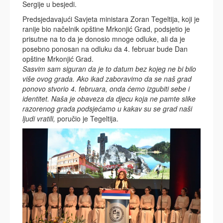
Sergije u besjedi.
Predsjedavajući Savjeta ministara Zoran Tegeltija, koji je
ranije bio načelnik opštine Mrkonjić Grad, podsjetio je
prisutne na to da je donosio mnoge odluke, ali da je
posebno ponosan na odluku da 4. februar bude Dan
opštine Mrkonjić Grad.
Sasvim sam siguran da je to datum bez kojeg ne bi bilo
više ovog grada. Ako ikad zaboravimo da se naš grad
ponovo stvorio 4. februara, onda ćemo izgubiti sebe i
identitet. Naša je obaveza da djecu koja ne pamte slike
razorenog grada podsjećamo u kakav su se grad naši
ljudi vratili,
poručio je Tegeltija.