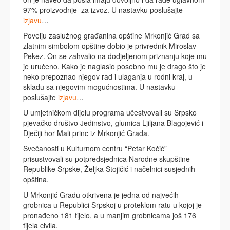
97% proizvodnje za izvoz. U nastavku poslušajte
izjavu
…
Povelju zaslužnog građanina opštine Mrkonjić Grad sa
zlatnim simbolom opštine dobio je privrednik Miroslav
Pekez. On se zahvalio na dodjeljenom priznanju koje mu
je uručeno. Kako je naglasio posebno mu je drago što je
neko prepoznao njegov rad i ulaganja u rodni kraj, u
skladu sa njegovim mogućnostima. U nastavku
poslušajte
izjavu
…
U umjetničkom dijelu programa učestvovali su Srpsko
pjevačko društvo Јedinstvo, glumica Ljiljana Blagojević i
Dječiji hor Mali princ iz Mrkonjić Grada.
Svečanosti u Kulturnom centru “Petar Kočić”
prisustvovali su potpredsjednica Narodne skupštine
Republike Srpske, Željka Stojičić i načelnici susjednih
opština.
U Mrkonjić Gradu otkrivena je jedna od najvećih
grobnica u Republici Srpskoj u proteklom ratu u kojoj je
pronađeno 181 tijelo, a u manjim grobnicama još 176
tijela civila.