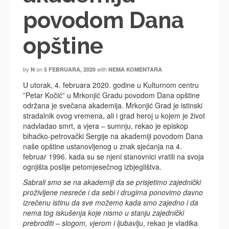
povodom Dana
opštine
by
on
with
N
5 FEBRUARA, 2020
NEMA KOMENTARA
U utorak, 4. februara 2020. godine u Kulturnom centru
”Petar Kočić” u Mrkonjić Gradu povodom Dana opštine
održana je svečana akademija. Mrkonjić Grad je istinski
stradalnik ovog vremena, ali i grad heroj u kojem je život
nadvladao smrt, a vjera – sumnju, rekao je episkop
bihaćko-petrovački Sergije na akademiji povodom Dana
naše opštine ustanovljenog u znak sjećanja na 4.
februar 1996. kada su se njeni stanovnici vratili na svoja
ognjišta poslije petomjesečnog izbjeglištva.
Sabrali smo se na akademiji da se prisjetimo zajednički
proživljene nesreće i da sebi i drugima ponovimo davno
izrečenu istinu da sve možemo kada smo zajedno i da
nema tog iskušenja koje nismo u stanju zajednički
prebroditi – slogom, vjerom i ljubavlju
, rekao je vladika