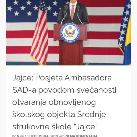
Jajce: Posjeta Ambasadora
SAD-a povodom svečanosti
otvaranja obnovljenog
školskog objekta Srednje
strukovne škole “Jajce”
by
on
with
N
15 DECEMBRA, 2019
NEMA KOMENTARA