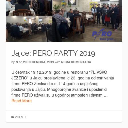
Jajce: PERO PARTY 2019
by
on
with
N
20 DECEMBRA, 2019
NEMA KOMENTARA
U četvrtak 19.12.2019. godine u restoranu “PLIVSKO
JEZERO” u Jajcu proslavljena je 23. godina od osnivanja
firme PERO Zenica d.o.o. i 14 godina uspješnog
poslovanja u Jajcu. Mnogobrojne zvanice i uposlenici
firme PERO uživali su u ugodnoj atmosferi i divnim …
Read More
VIJESTI