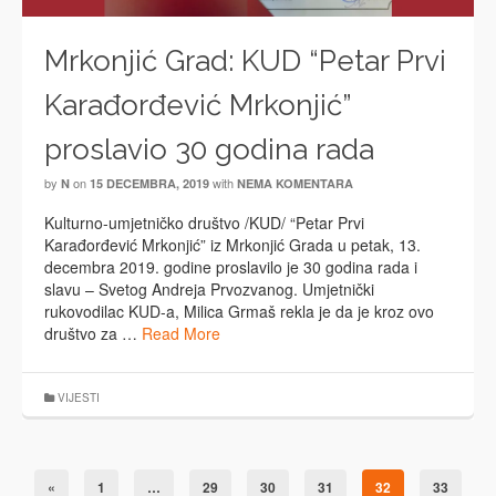
Mrkonjić Grad: KUD “Petar Prvi
Karađorđević Mrkonjić”
proslavio 30 godina rada
by
on
with
N
15 DECEMBRA, 2019
NEMA KOMENTARA
Kulturno-umjetničko društvo /KUD/ “Petar Prvi
Karađorđević Mrkonjić” iz Mrkonjić Grada u petak, 13.
decembra 2019. godine proslavilo je 30 godina rada i
slavu – Svetog Andreja Prvozvanog. Umjetnički
rukovodilac KUD-a, Milica Grmaš rekla je da je kroz ovo
društvo za …
Read More
VIJESTI
«
1
…
29
30
31
32
33