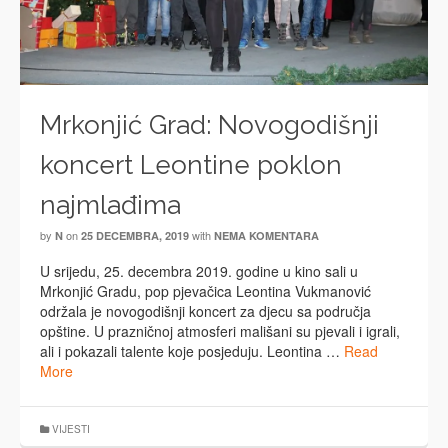
Mrkonjić Grad: Novogodišnji
koncert Leontine poklon
najmlađima
by
on
with
N
25 DECEMBRA, 2019
NEMA KOMENTARA
U srijedu, 25. decembra 2019. godine u kino sali u
Mrkonjić Gradu, pop pjevačica Leontina Vukmanović
održala je novogodišnji koncert za djecu sa područja
opštine. U prazničnoj atmosferi mališani su pjevali i igrali,
ali i pokazali talente koje posjeduju. Leontina …
Read
More
VIJESTI