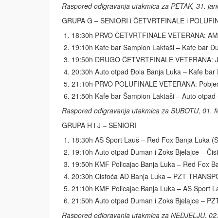
Raspored odigravanja utakmica za PETAK, 31. jan
GRUPA G – SENIORI i ČETVRTFINALE i POLUF
18:30h PRVO ČETVRTFINALE VETERANA: AM Spo
19:10h Kafe bar Šampion Laktaši – Kafe bar D
19:50h DRUGO ČETVRTFINALE VETERANA: Javna 
20:30h Auto otpad Đola Banja Luka – Kafe bar
21:10h PRVO POLUFINALE VETERANA: Pobjedn
21:50h Kafe bar Šampion Laktaši – Auto otpad 
Raspored odigravanja utakmica za SUBOTU, 01. fe
GRUPA H i J – SENIORI
18:30h AS Sport Lauš – Red Fox Banja Luka (S
19:10h Auto otpad Duman i Zoks Bjelajce – Čis
19:50h KMF Policajac Banja Luka – Red Fox Ba
20:30h Čistoća AD Banja Luka – PZT TRANSP
21:10h KMF Policajac Banja Luka – AS Sport L
21:50h Auto otpad Duman i Zoks Bjelajce – 
Raspored odigravanja utakmica za NEDJELJU, 02. 