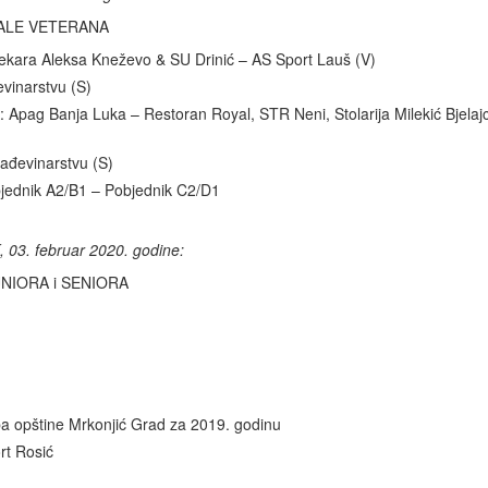
NALE VETERANA
a Aleksa Kneževo & SU Drinić – AS Sport Lauš (V)
evinarstvu (S)
 Banja Luka – Restoran Royal, STR Neni, Stolarija Milekić Bjelaj
rađevinarstvu (S)
nik A2/B1 – Pobjednik C2/D1
03. februar 2020. godine:
NIORA i SENIORA
uba opštine Mrkonjić Grad za 2019. godinu
rt Rosić