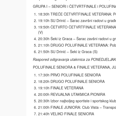
GRUPA I – SENIORI i ČETVRTFINALE i POLUFI
18:30h TREĆE ČETVRTFINALE VETERANA: Pekar
19:10h SU Drinić – Šarac završni radovi u građ
19:50h ČETVRTO ČETVRTFINALE VETERANA: Apag
(V)
20:30h Šeki iz Graca – Šarac zavšni radovi u g
21:10h DRUGO POLUFINALE VETERANA: Pobjed
21:50h SU Drinić – Šeki iz Graca (S)
Raspored odigravanja utakmica za PONEDJELJAK, 
POLUFINALE SENIORA & FINALE VETERANA, JU
17:30h PRVO POLUFINALE SENIORA
18:20h DRUGO POLUFINALE SENIORA
19:10h FINALE VETERANA
20:00h REVIJALNA UTAKMICA PIONIRA
20:30h Izbor najboljeg sportiste i sportskog kl
21:00h FINALE JUNIORA: Club Vista – Transpo
21:40h VELIKO FINALE SENIORA