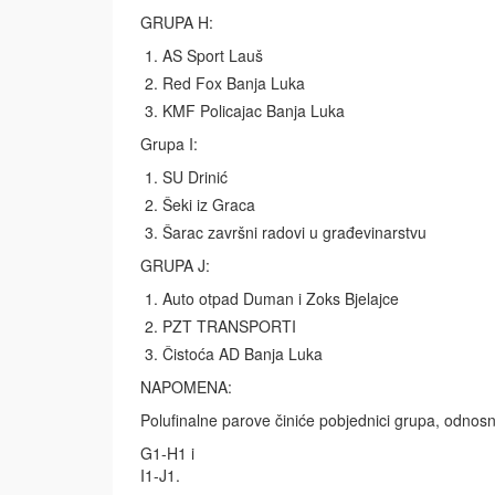
GRUPA H:
AS Sport Lauš
Red Fox Banja Luka
KMF Policajac Banja Luka
Grupa I:
SU Drinić
Šeki iz Graca
Šarac završni radovi u građevinarstvu
GRUPA J:
Auto otpad Duman i Zoks Bjelajce
PZT TRANSPORTI
Čistoća AD Banja Luka
NAPOMENA:
Polufinalne parove činiće pobjednici grupa, odnos
G1-H1 i
I1-J1.