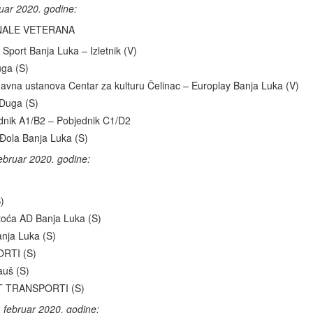
uar 2020. godine:
INALE VETERANA
rt Banja Luka – Izletnik (V)
uga (S)
ustanova Centar za kulturu Čelinac – Europlay Banja Luka (V)
 Duga (S)
ik A1/B2 – Pobjednik C1/D2
Đola Banja Luka (S)
bruar 2020. godine:
)
toća AD Banja Luka (S)
nja Luka (S)
ORTI (S)
auš (S)
PZT TRANSPORTI (S)
februar 2020. godine: