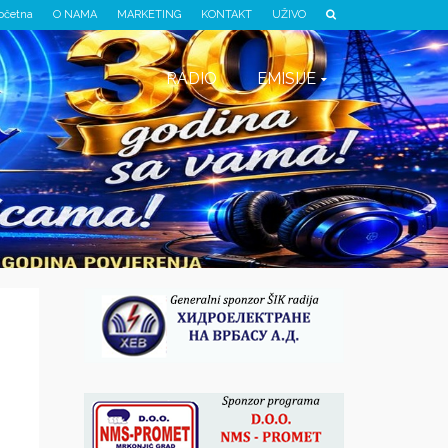
očetna
O NAMA
MARKETING
KONTAKT
UŽIVO
RADIO
EMISIJE