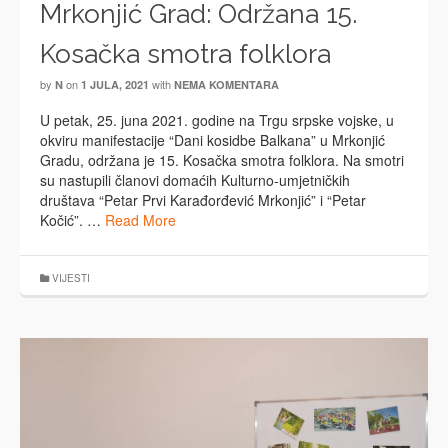
Mrkonjić Grad: Održana 15.
Kosačka smotra folklora
by
on
with
N
1 JULA, 2021
NEMA KOMENTARA
U petak, 25. juna 2021. godine na Trgu srpske vojske, u
okviru manifestacije “Dani kosidbe Balkana” u Mrkonjić
Gradu, održana je 15. Kosačka smotra folklora. Na smotri
su nastupili članovi domaćih Kulturno-umjetničkih
društava “Petar Prvi Karađorđević Mrkonjić” i “Petar
Kočić”. …
Read More
VIJESTI