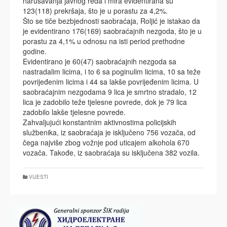
narušavanja javnog reda i mira evidentirana su
123(118) prekršaja, što je u porastu za 4,2%.
Što se tiče bezbjednosti saobraćaja, Roljić je istakao da
je evidentirano 176(169) saobraćajnih nezgoda, što je u
porastu za 4,1% u odnosu na isti period prethodne
godine.
Evidentirano je 60(47) saobraćajnih nezgoda sa
nastradalim licima, i to 6 sa poginulim licima, 10 sa teže
povrijeđenim licima i 44 sa lakše povrijeđenim licima. U
saobraćajnim nezgodama 9 lica je smrtno stradalo, 12
lica je zadobilo teže tjelesne povrede, dok je 79 lica
zadobilo lakše tjelesne povrede.
Zahvaljujući konstantnim aktivnostima policijskih
službenika, iz saobraćaja je isključeno 756 vozača, od
čega najviše zbog vožnje pod uticajem alkohola 670
vozača. Takođe, iz saobraćaja su isključena 382 vozila.
VIJESTI