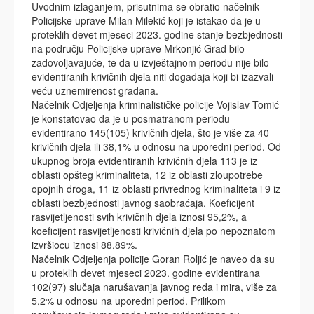
Uvodnim izlaganjem, prisutnima se obratio načelnik
Policijske uprave Milan Milekić koji je istakao da je u
proteklih devet mjeseci 2023. godine stanje bezbjednosti
na području Policijske uprave Mrkonjić Grad bilo
zadovoljavajuće, te da u izvještajnom periodu nije bilo
evidentiranih krivičnih djela niti događaja koji bi izazvali
veću uznemirenost građana.
Načelnik Odjeljenja kriminalističke policije Vojislav Tomić
je konstatovao da je u posmatranom periodu
evidentirano 145(105) krivičnih djela, što je više za 40
krivičnih djela ili 38,1% u odnosu na uporedni period. Od
ukupnog broja evidentiranih krivičnih djela 113 je iz
oblasti opšteg kriminaliteta, 12 iz oblasti zloupotrebe
opojnih droga, 11 iz oblasti privrednog kriminaliteta i 9 iz
oblasti bezbjednosti javnog saobraćaja. Koeficijent
rasvijetljenosti svih krivičnih djela iznosi 95,2%, a
koeficijent rasvijetljenosti krivičnih djela po nepoznatom
izvršiocu iznosi 88,89%.
Načelnik Odjeljenja policije Goran Roljić je naveo da su
u proteklih devet mjeseci 2023. godine evidentirana
102(97) slučaja narušavanja javnog reda i mira, više za
5,2% u odnosu na uporedni period. Prilikom