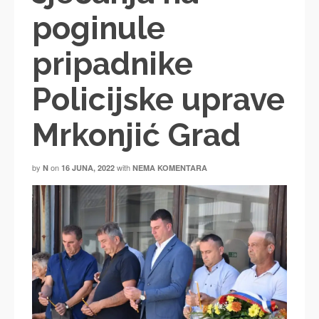
poginule
pripadnike
Policijske uprave
Mrkonjić Grad
by
on
with
N
16 JUNA, 2022
NEMA KOMENTARA