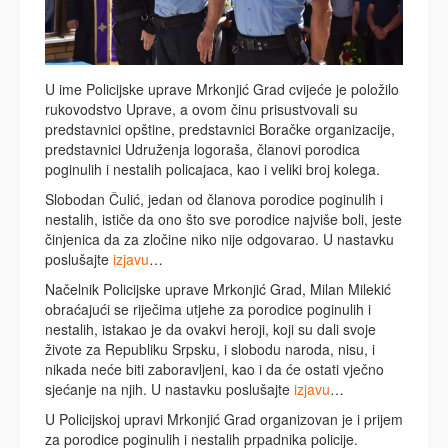
U ime Policijske uprave Mrkonjić Grad cvijeće je položilo
rukovodstvo Uprave, a ovom činu prisustvovali su
predstavnici opštine, predstavnici Boračke organizacije,
predstavnici Udruženja logoraša, članovi porodica
poginulih i nestalih policajaca, kao i veliki broj kolega.
Slobodan Čulić, jedan od članova porodice poginulih i
nestalih, ističe da ono što sve porodice najviše boli, jeste
činjenica da za zločine niko nije odgovarao. U nastavku
poslušajte
izjavu
…
Načelnik Policijske uprave Mrkonjić Grad, Milan Milekić
obraćajući se riječima utjehe za porodice poginulih i
nestalih, istakao je da ovakvi heroji, koji su dali svoje
živote za Republiku Srpsku, i slobodu naroda, nisu, i
nikada neće biti zaboravljeni, kao i da će ostati vječno
sjećanje na njih. U nastavku poslušajte
izjavu
…
U Policijskoj upravi Mrkonjić Grad organizovan je i prijem
za porodice poginulih i nestalih prpadnika policije.