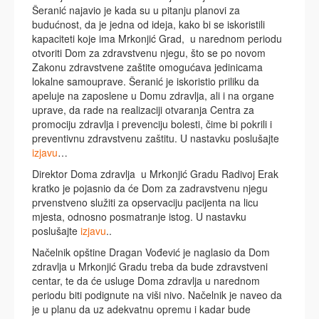
Šeranić najavio je kada su u pitanju planovi za
budućnost, da je jedna od ideja, kako bi se iskoristili
kapaciteti koje ima Mrkonjić Grad, u narednom periodu
otvoriti Dom za zdravstvenu njegu, što se po novom
Zakonu zdravstvene zaštite omogućava jedinicama
lokalne samouprave. Šeranić je iskoristio priliku da
apeluje na zaposlene u Domu zdravlja, ali i na organe
uprave, da rade na realizaciji otvaranja Centra za
promociju zdravlja i prevenciju bolesti, čime bi pokrili i
preventivnu zdravstvenu zaštitu. U nastavku poslušajte
izjavu
…
Direktor Doma zdravlja u Mrkonjić Gradu Radivoj Erak
kratko je pojasnio da će Dom za zadravstvenu njegu
prvenstveno služiti za opservaciju pacijenta na licu
mjesta, odnosno posmatranje istog. U nastavku
poslušajte
izjavu
..
Načelnik opštine Dragan Vođević je naglasio da Dom
zdravlja u Mrkonjić Gradu treba da bude zdravstveni
centar, te da će usluge Doma zdravlja u narednom
periodu biti podignute na viši nivo. Načelnik je naveo da
je u planu da uz adekvatnu opremu i kadar bude