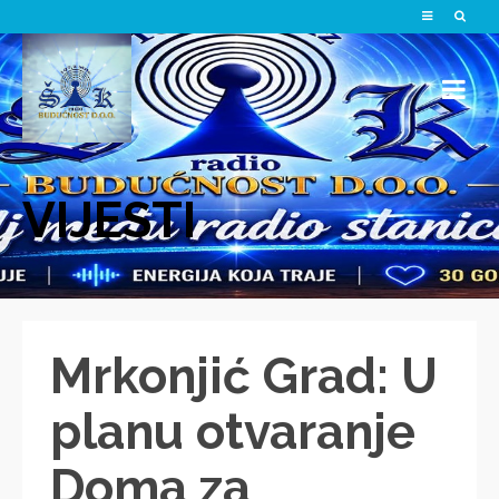
VIJESTI
Mrkonjić Grad: U
planu otvaranje
Doma za