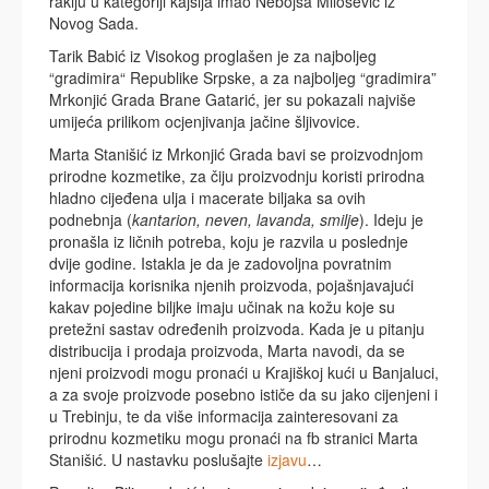
rakiju u kategoriji kajsija imao Nebojša Milošević iz
Novog Sada.
Tarik Babić iz Visokog proglašen je za najboljeg
“gradimira“ Republike Srpske, a za najboljeg “gradimira”
Mrkonjić Grada Brane Gatarić, jer su pokazali najviše
umijeća prilikom ocjenjivanja jačine šljivovice.
Marta Stanišić iz Mrkonjić Grada bavi se proizvodnjom
prirodne kozmetike, za čiju proizvodnju koristi prirodna
hladno cijeđena ulja i macerate biljaka sa ovih
podnebnja (
kantarion, neven, lavanda, smilje
). Ideju je
pronašla iz ličnih potreba, koju je razvila u poslednje
dvije godine. Istakla je da je zadovoljna povratnim
informacija korisnika njenih proizvoda, pojašnjavajući
kakav pojedine biljke imaju učinak na kožu koje su
pretežni sastav određenih proizvoda. Kada je u pitanju
distribucija i prodaja proizvoda, Marta navodi, da se
njeni proizvodi mogu pronaći u Krajiškoj kući u Banjaluci,
a za svoje proizvode posebno ističe da su jako cijenjeni i
u Trebinju, te da više informacija zainteresovani za
prirodnu kozmetiku mogu pronaći na fb stranici Marta
Stanišić. U nastavku poslušajte
izjavu
…