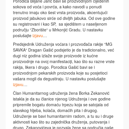
Porodica Biljane Jarić bavi se proizvodnjom cijeđenih
sokova od voća i povrća, a kako navodi u ponudi
trenutno imaju oko šest vrsta proizvoda, akcentujući
proizvod jabukovo sirće od divljih jabuka. Od ove godine
su registrovani i kao SP, sa sjedištem u naseljenom
području “Zborište“ u Mrkonjić Gradu. U nastavku
poslušajte
izjavu
…
Predsjednik Udruženja voćara i prozvođača rakije “MG
SAVKA“ Dragan Gašić podsjetio je da tradicionalno, već
dugi niz godina izlaže svoje proizvode iz kućne
proizvodnje na ovoj manifestaciji, kao što su razne vrste
rakija, likera i drugo. Porodica Gašić bavi se i
proizvodnjom pekarskih proizvoda koje su posjetioci
vašara mogli da degustiraju. U nastavku poslušajte
izjavu
…
Član Humanitarnog udruženja žena Borka Zekanović
istakla je da su članice njenog Udruženja i ove godine
pripremile bogatu domaću trpezu koja se satojala od
slavskog hljeba, kolača, domaćih pita i drugog.
Udruženje se bavi humanitarnim radom, a tu su i druge
aktivnosti kao što su zajednička druženja, putovanja i
drugo. Zekanovićeva je pozvala žene sa područja naše