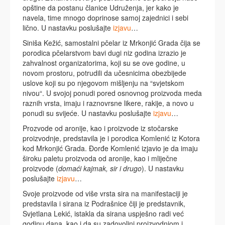
opštine da postanu članice Udruženja, jer kako je
navela, time mnogo doprinose samoj zajednici i sebi
lično. U nastavku poslušajte
izjavu
…
Siniša Kežić, samostalni pčelar iz Mrkonjić Grada čija se
porodica pčelarstvom bavi dugi niz godina izrazio je
zahvalnost organizatorima, koji su se ove godine, u
novom prostoru, potrudili da učesnicima obezbijede
uslove koji su po njegovom mišljenju na “svjetskom
nivou“. U svojoj ponudi pored osnovnog proizvoda meda
raznih vrsta, imaju i raznovrsne likere, rakije, a novo u
ponudi su svijeće. U nastavku poslušajte
izjavu
…
Prozvode od aronije, kao i proizvode iz stočarske
proizvodnje, predstavila je i porodica Komlenić iz Kotora
kod Mrkonjić Grada. Đorđe Komlenić izjavio je da imaju
široku paletu proizvoda od aronije, kao i mliječne
proizvode (
domaći kajmak, sir i drugo
). U nastavku
poslušajte
izjavu
…
Svoje proizvode od više vrsta sira na manifestaciji je
predstavila i sirana iz Podrašnice čiji je predstavnik,
Svjetlana Lekić, istakla da sirana uspješno radi već
godinu dana, kao i da su zadovoljni proizvodnjom i