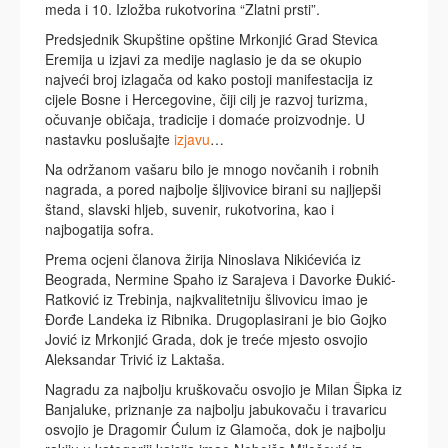
meda i 10. Izložba rukotvorina “Zlatni prsti”.
Predsjednik Skupštine opštine Mrkonjić Grad Stevica
Eremija u izjavi za medije naglasio je da se okupio
najveći broj izlagača od kako postoji manifestacija iz
cijele Bosne i Hercegovine, čiji cilj je razvoj turizma,
očuvanje običaja, tradicije i domaće proizvodnje. U
nastavku poslušajte
izjavu
…
Na održanom vašaru bilo je mnogo novčanih i robnih
nagrada, a pored najbolje šljivovice birani su najljepši
štand, slavski hljeb, suvenir, rukotvorina, kao i
najbogatija sofra.
Prema ocjeni članova žirija Ninoslava Nikićevića iz
Beograda, Nermine Spaho iz Sarajeva i Davorke Đukić-
Ratković iz Trebinja, najkvalitetniju šlivovicu imao je
Đorđe Landeka iz Ribnika. Drugoplasirani je bio Gojko
Jović iz Mrkonjić Grada, dok je treće mjesto osvojio
Aleksandar Trivić iz Laktaša.
Nagradu za najbolju kruškovaču osvojio je Milan Šipka iz
Banjaluke, priznanje za najbolju jabukovaču i travaricu
osvojio je Dragomir Ćulum iz Glamoča, dok je najbolju