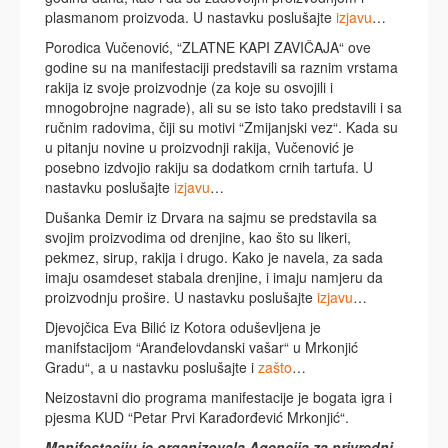
plasmanom proizvoda. U nastavku poslušajte
izjavu
…
Porodica Vučenović, “ZLATNE KAPI ZAVIČAJA“ ove
godine su na manifestaciji predstavili sa raznim vrstama
rakija iz svoje proizvodnje (za koje su osvojili i
mnogobrojne nagrade), ali su se isto tako predstavili i sa
ručnim radovima, čiji su motivi “Zmijanjski vez“. Kada su
u pitanju novine u proizvodnji rakija, Vučenović je
posebno izdvojio rakiju sa dodatkom crnih tartufa. U
nastavku poslušajte
izjavu
…
Dušanka Demir iz Drvara na sajmu se predstavila sa
svojim proizvodima od drenjine, kao što su likeri,
pekmez, sirup, rakija i drugo. Kako je navela, za sada
imaju osamdeset stabala drenjine, i imaju namjeru da
proizvodnju prošire. U nastavku poslušajte
izjavu
…
Djevojčica Eva Bilić iz Kotora oduševljena je
manifstacijom “Aranđelovdanski vašar“ u Mrkonjić
Gradu“, a u nastavku poslušajte i
zašto
…
Neizostavni dio programa manifestacije je bogata igra i
pjesma KUD “Petar Prvi Karađorđević Mrkonjić“.
Manifestaciju je organizovala Agencija za privredni