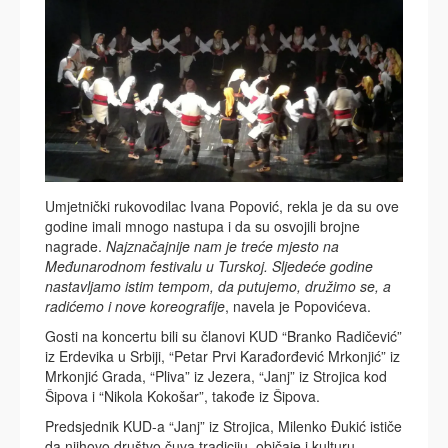
Umjetnički rukovodilac Ivana Popović, rekla je da su ove
godine imali mnogo nastupa i da su osvojili brojne
nagrade.
Najznačajnije nam je treće mjesto na
Međunarodnom festivalu u Turskoj. Sljedeće godine
nastavljamo istim tempom, da putujemo, družimo se, a
radićemo i nove koreografije
, navela je Popovićeva.
Gosti na koncertu bili su članovi KUD “Branko Radičević”
iz Erdevika u Srbiji, “Petar Prvi Karađorđević Mrkonjić” iz
Mrkonjić Grada, “Pliva” iz Jezera, “Janj” iz Strojica kod
Šipova i “Nikola Kokošar”, takođe iz Šipova.
Predsjednik KUD-a “Janj” iz Strojica, Milenko Đukić ističe
da njihovo društvo čuva tradiciju, običaje i kulturu