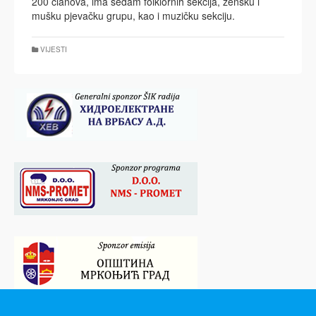
200 članova, ima sedam folklornih sekcija, žensku i
mušku pjevačku grupu, kao i muzičku sekciju.
VIJESTI