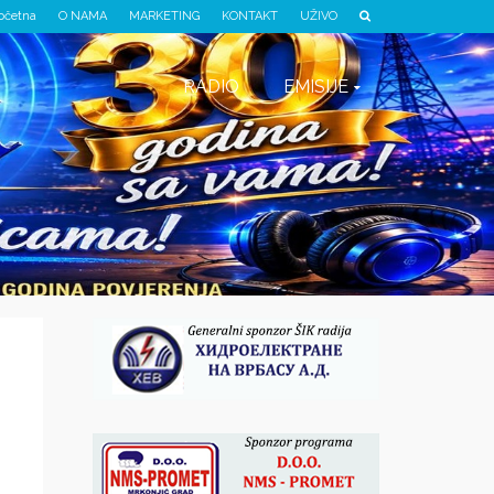
očetna
O NAMA
MARKETING
KONTAKT
UŽIVO
RADIO
EMISIJE