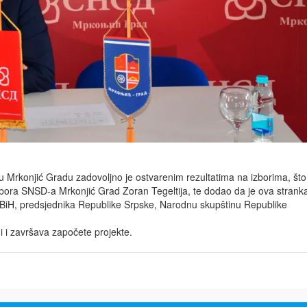
 Mrkonjić Gradu zadovoljno je ostvarenim rezultatima na izborima, što
dbora SNSD-a Mrkonjić Grad Zoran Tegeltija, te dodao da je ova strank
 BiH, predsjednika Republike Srpske, Narodnu skupštinu Republike
di i završava započete projekte.