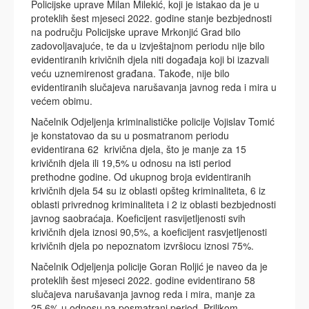
Policijske uprave Milan Milekić, koji je istakao da je u
proteklih šest mjeseci 2022. godine stanje bezbjednosti
na području Policijske uprave Mrkonjić Grad bilo
zadovoljavajuće, te da u izvještajnom periodu nije bilo
evidentiranih krivičnih djela niti događaja koji bi izazvali
veću uznemirenost građana. Takođe, nije bilo
evidentiranih slučajeva narušavanja javnog reda i mira u
većem obimu.
Načelnik Odjeljenja kriminalističke policije Vojislav Tomić
je konstatovao da su u posmatranom periodu
evidentirana 62 krivična djela, što je manje za 15
krivičnih djela ili 19,5% u odnosu na isti period
prethodne godine. Od ukupnog broja evidentiranih
krivičnih djela 54 su iz oblasti opšteg kriminaliteta, 6 iz
oblasti privrednog kriminaliteta i 2 iz oblasti bezbjednosti
javnog saobraćaja. Koeficijent rasvijetljenosti svih
krivičnih djela iznosi 90,5%, a koeficijent rasvjetljenosti
krivičnih djela po nepoznatom izvršiocu iznosi 75%.
Načelnik Odjeljenja policije Goran Roljić je naveo da je
proteklih šest mjeseci 2022. godine evidentirano 58
slučajeva narušavanja javnog reda i mira, manje za
25,6% u odnosu na posmatrani period. Prilikom